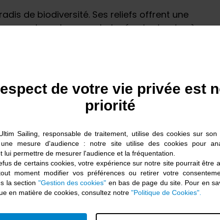
adis de biodiversité. Ses reliefs offrent une
es que de rouleaux vert glacés, des landes à
 et des côtes rocheuses aux anses
l’Archipel accueille des dizaines d’espèces
careux y saluent dauphins, baleines et orques
ade de fleurs et de fruits sauvages
respect de votre vie privée est n
époustouflants aux teintes d’aurores
priorité
s vins français et les fêtes nationales. Aux
e, homard ou Saint-Jacques royales et des
Ultim Sailing, responsable de traitement, utilise des cookies sur son s
 une mesure d'audience : notre site utilise des cookies pour ana
da, le savoureux mélange d’Europe et
t lui permettre de mesurer l'audience et la fréquentation.
talité n’est pas une légende à Saint-Pierre et
fus de certains cookies, votre expérience sur notre site pourrait être 
endue au nouvel arrivant.
tout moment modifier vos préférences ou retirer votre consentem
s la section
"Gestion des cookies"
en bas de page du site. Pour en sav
 et courants, scruter les caprices des cieux,
ique en matière de cookies, consultez notre
"Politique de Cookies".
t dans les gènes de l’Archipel : Saint-Pierre et
briter ou se mesurer, avant d’être l’escale