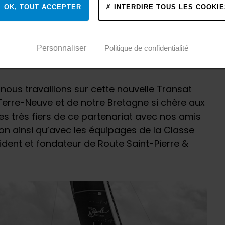
onnés.
OK, TOUT ACCEPTER
INTERDIRE TOUS LES COOKIE
otte d’exception des Ocean Fifty, qui offriront
ge des côtes de Saint Pierre et Miquelon
Personnaliser
Politique de confidentialité
OUTE des TERRE-NEUVAS pour Saint-Brieuc et
 nous travaillons sur cette nouvelle Transat
erre-Neuve et de notre Bretagne si chère aux
es très fiers de ce partenariat avec nos amis
n ainsi qu’avec les équipages de la Classe
ésident et fondateur de Route Saint-Pierre &