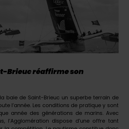
t-Brieuc réaffirme son
la baie de Saint-Brieuc un superbe terrain de
oute l’année. Les conditions de pratique y sont
que année des générations de marins. Avec
s, l’Agglomération dispose d’une offre tant
ur la compétition. Le nautisme constitue donc