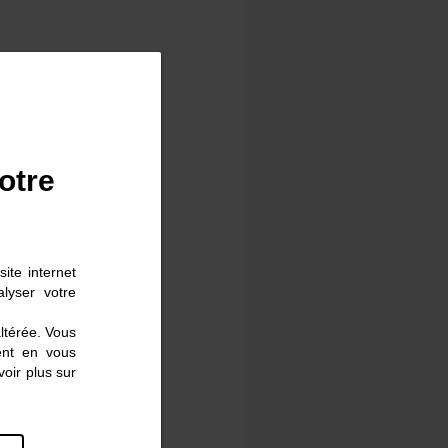
otre
ite internet
lyser votre
altérée. Vous
ent en vous
oir plus sur