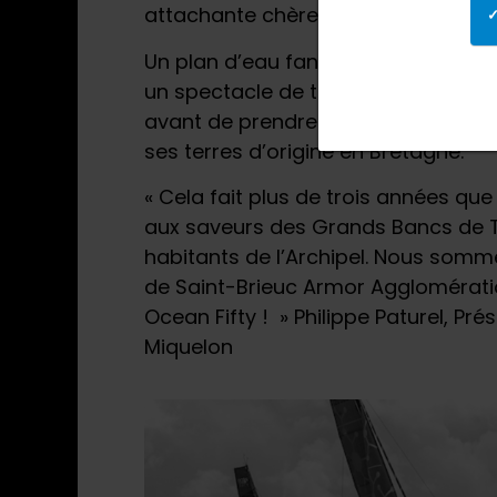
attachante chère aux marins passi
Un plan d’eau fantastique pour la fl
un spectacle de toute beauté au lar
avant de prendre le départ de la R
ses terres d’origine en Bretagne.
« Cela fait plus de trois années que
aux saveurs des Grands Bancs de T
habitants de l’Archipel. Nous somm
de Saint-Brieuc Armor Agglomératio
Ocean Fifty ! » Philippe Paturel, Pr
Miquelon