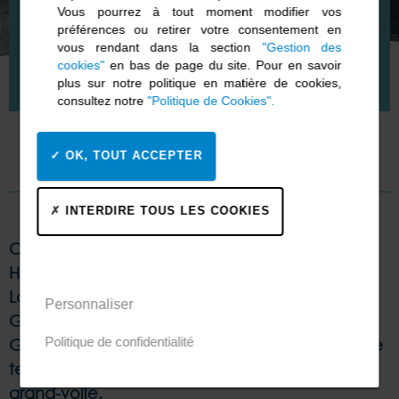
Vous pourrez à tout moment modifier vos
préférences ou retirer votre consentement en
SUITE À UNE AVARIE DE GRAND-VOILE,
vous rendant dans la section
"Gestion des
LE TRIMARAN SVR – LAZARTIGUE FAIT
cookies"
en bas de page du site. Pour en savoir
ROUTE VERS CASCAIS
plus sur notre politique en matière de cookies,
consultez notre
"Politique de Cookies".
OK, TOUT ACCEPTER
INTERDIRE TOUS LES COOKIES
Ce dimanche 29 septembre à 4h00 TU (6h00
Heure Française), alors que le trimaran SVR-
Lazartigue progressait dans le golfe de
Personnaliser
Gascogne sur la Finistère Atlantique, François
Politique de confidentialité
Gabart et son équipage ont contacté la cellule
technique pour l’informer d’une avarie sur la
grand-voile.