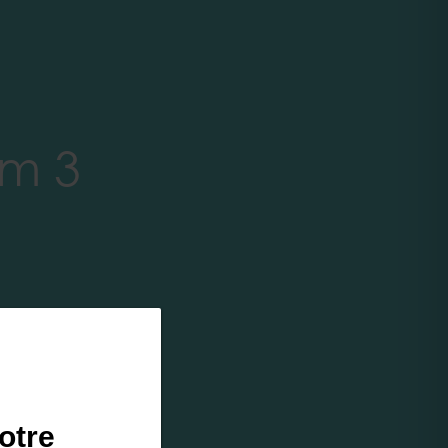
im 3
otre