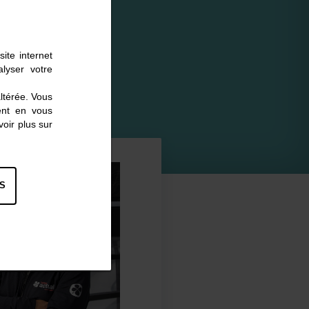
ite internet
lyser votre
altérée. Vous
ent en vous
oir plus sur
S