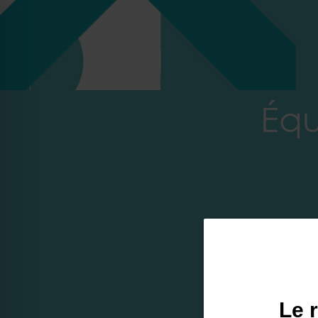
Équ
Le 