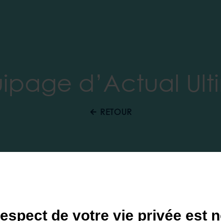
ipage d’Actual Ult
RETOUR
respect de votre vie privée est n