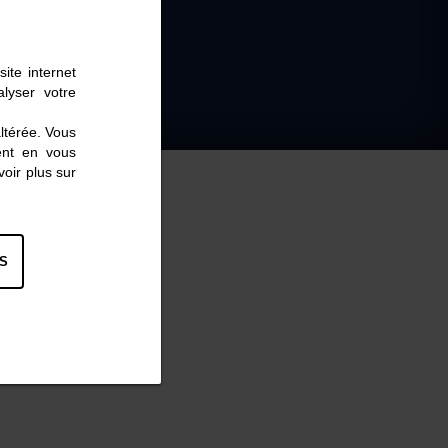
ite internet
lyser votre
altérée. Vous
ent en vous
oir plus sur
S