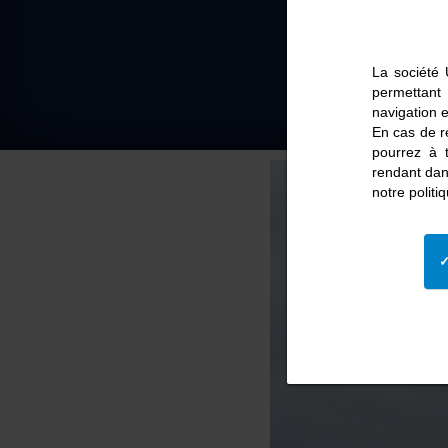
La société 
permettant
navigation e
En cas de re
pourrez à 
rendant dan
notre polit