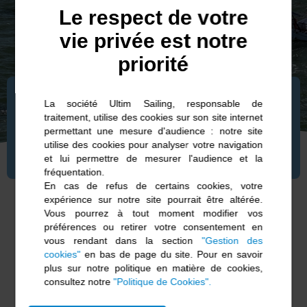
Le respect de votre
vie privée est notre
priorité
3 MAI 2025
La société Ultim Sailing, responsable de
traitement, utilise des cookies sur son site internet
Bon départ et spectacle
permettant une mesure d'audience : notre site
utilise des cookies pour analyser votre navigation
magique en baie du Pouliguen !
et lui permettre de mesurer l'audience et la
fréquentation.
En cas de refus de certains cookies, votre
expérience sur notre site pourrait être altérée.
Vous pourrez à tout moment modifier vos
préférences ou retirer votre consentement en
Ce samedi 3 mai à 13h, 89* Mini 6.50 se sont
vous rendant dans la section
"Gestion des
élancés sur la ligne de départ de la 24ème
cookies"
en bas de page du site. Pour en savoir
plus sur notre politique en matière de cookies,
édition de LA Pornichet Select pour un
consultez notre
"Politique de Cookies".
parcours de 300 milles, à la fois tactique dans