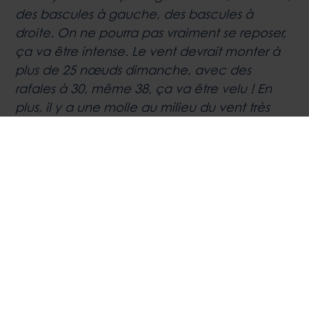
des bascules à gauche, des bascules à
droite. On ne pourra pas vraiment se reposer,
ça va être intense. Le vent devrait monter à
plus de 25 nœuds dimanche, avec des
rafales à 30, même 38, ça va être velu ! En
plus, il y a une molle au milieu du vent très
fort, donc nous allons beaucoup manœuvrer.
La flotte devrait se compresser au niveau
Belle-Île à l’aller, il y aura un regroupement de
la flotte, comme un nouveau départ ! »
Matéo LAVAUZELLE, BRETS (1044-Proto)
« J’ai tout imaginé dans ma tête et je suis sûr
que ça va très bien se passer. Le début de
course risque d’être difficile car il y a peu de